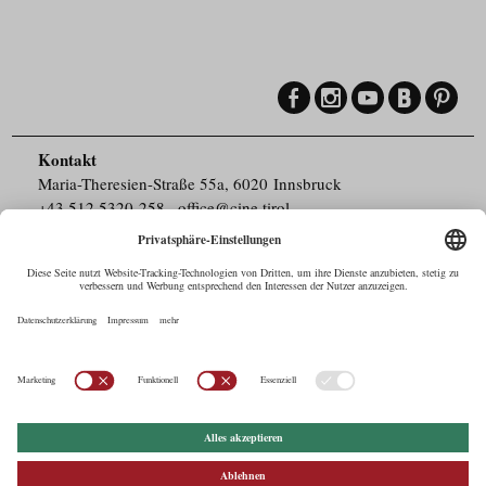
Kontakt
Maria-Theresien-Straße 55a, 6020 Innsbruck
+43.512.5320-258
,
office@cine.tirol
Impressum
Barrierefreiheit
Pressebereich
Datenschutz
Commercials in Tirol
AUSTRIAN Film
Commissions & Funds
Drehorte in Tirol
afci
FILMING EUROPE –
EUFCN
Datenschutz
Einstellungen