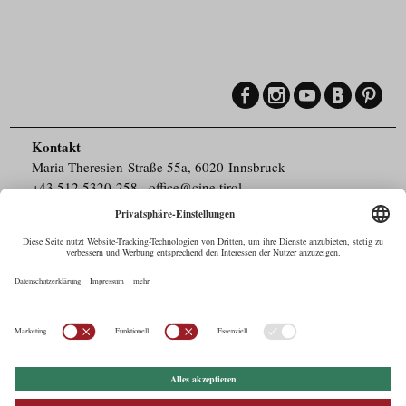
Kontakt
Maria-Theresien-Straße 55a, 6020 Innsbruck
+43.512.5320-258
,
office@cine.tirol
Impressum
Barrierefreiheit
Pressebereich
Datenschutz
Commercials in Tirol
AUSTRIAN Film
Commissions & Funds
Drehorte in Tirol
afci
FILMING EUROPE –
EUFCN
Datenschutz