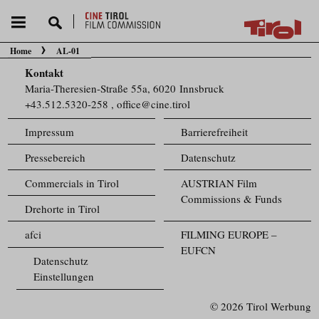
Home
AL-01
Sie befinden sich hier:
Kontakt
Maria-Theresien-Straße 55a, 6020 Innsbruck
+43.512.5320-258
,
office@cine.tirol
Impressum
Barrierefreiheit
Pressebereich
Datenschutz
Commercials in Tirol
AUSTRIAN Film
Commissions & Funds
Drehorte in Tirol
afci
FILMING EUROPE –
EUFCN
Datenschutz
Einstellungen
© 2026 Tirol Werbung