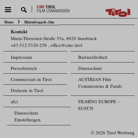
Home
Hintadrogach-Alm
Sie befinden sich hier:
Kontakt
Maria-Theresien-Straße 55a, 6020 Innsbruck
+43.512.5320-258
,
office@cine.tirol
Impressum
Barrierefreiheit
Pressebereich
Datenschutz
Commercials in Tirol
AUSTRIAN Film
Commissions & Funds
Drehorte in Tirol
afci
FILMING EUROPE –
EUFCN
Datenschutz
Einstellungen
© 2026 Tirol Werbung