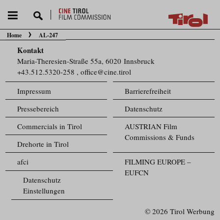
Home
AL-247
Sie befinden sich hier:
Kontakt
Maria-Theresien-Straße 55a, 6020 Innsbruck
+43.512.5320-258
,
office@cine.tirol
Impressum
Barrierefreiheit
Pressebereich
Datenschutz
Commercials in Tirol
AUSTRIAN Film
Commissions & Funds
Drehorte in Tirol
afci
FILMING EUROPE –
EUFCN
Datenschutz
Einstellungen
© 2026 Tirol Werbung