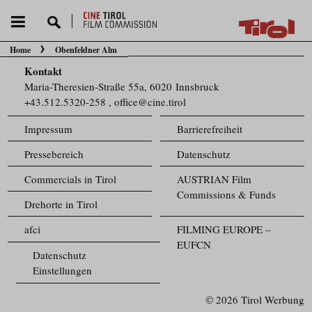
Home
Obenfeldner Alm
Sie befinden sich hier:
Kontakt
Maria-Theresien-Straße 55a, 6020 Innsbruck
+43.512.5320-258
,
office@cine.tirol
Impressum
Barrierefreiheit
Pressebereich
Datenschutz
Commercials in Tirol
AUSTRIAN Film
Commissions & Funds
Drehorte in Tirol
afci
FILMING EUROPE –
EUFCN
Datenschutz
Einstellungen
© 2026 Tirol Werbung