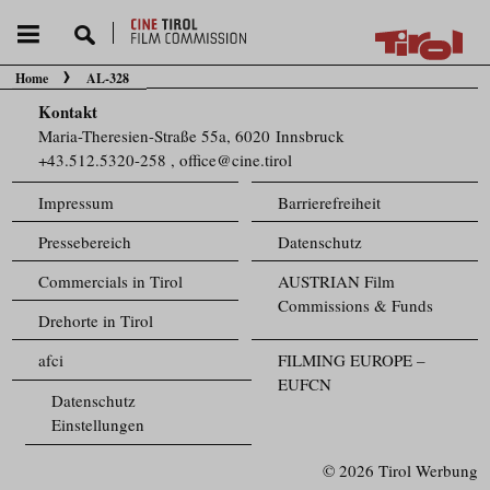
Home
AL-328
Sie befinden sich hier:
Kontakt
Maria-Theresien-Straße 55a, 6020 Innsbruck
+43.512.5320-258
,
office@cine.tirol
Impressum
Barrierefreiheit
Pressebereich
Datenschutz
Commercials in Tirol
AUSTRIAN Film
Commissions & Funds
Drehorte in Tirol
afci
FILMING EUROPE –
EUFCN
Datenschutz
Einstellungen
© 2026 Tirol Werbung