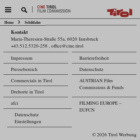
Home
Schildalm
Sie befinden sich hier:
Kontakt
Maria-Theresien-Straße 55a, 6020 Innsbruck
+43.512.5320-258
,
office@cine.tirol
Impressum
Barrierefreiheit
Pressebereich
Datenschutz
Commercials in Tirol
AUSTRIAN Film
Commissions & Funds
Drehorte in Tirol
afci
FILMING EUROPE –
EUFCN
Datenschutz
Einstellungen
© 2026 Tirol Werbung