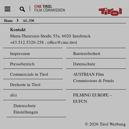
Home
AL-330
Sie befinden sich hier:
Kontakt
Maria-Theresien-Straße 55a, 6020 Innsbruck
+43.512.5320-258
,
office@cine.tirol
Impressum
Barrierefreiheit
Pressebereich
Datenschutz
Commercials in Tirol
AUSTRIAN Film
Commissions & Funds
Drehorte in Tirol
afci
FILMING EUROPE –
EUFCN
Datenschutz
Einstellungen
© 2026 Tirol Werbung