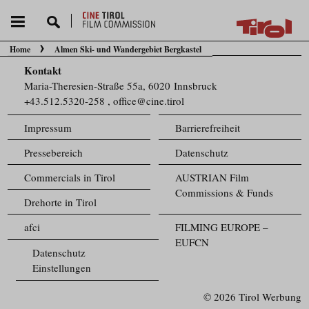
Home
Almen Ski- und Wandergebiet Bergkastel
Sie befinden sich hier:
Kontakt
Maria-Theresien-Straße 55a, 6020 Innsbruck
+43.512.5320-258
,
office@cine.tirol
Impressum
Barrierefreiheit
Pressebereich
Datenschutz
Commercials in Tirol
AUSTRIAN Film
Commissions & Funds
Drehorte in Tirol
afci
FILMING EUROPE –
EUFCN
Datenschutz
Einstellungen
© 2026 Tirol Werbung