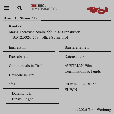
Home
Stamser Alm
Sie befinden sich hier:
Kontakt
Maria-Theresien-Straße 55a, 6020 Innsbruck
+43.512.5320-258
,
office@cine.tirol
Impressum
Barrierefreiheit
Pressebereich
Datenschutz
Commercials in Tirol
AUSTRIAN Film
Commissions & Funds
Drehorte in Tirol
afci
FILMING EUROPE –
EUFCN
Datenschutz
Einstellungen
© 2026 Tirol Werbung