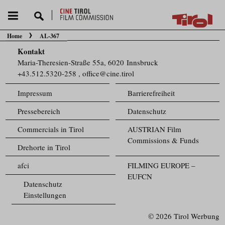
Home
AL-367
Sie befinden sich hier:
Kontakt
Maria-Theresien-Straße 55a, 6020 Innsbruck
+43.512.5320-258
,
office@cine.tirol
Impressum
Barrierefreiheit
Pressebereich
Datenschutz
Commercials in Tirol
AUSTRIAN Film
Commissions & Funds
Drehorte in Tirol
afci
FILMING EUROPE –
EUFCN
Datenschutz
Einstellungen
© 2026 Tirol Werbung