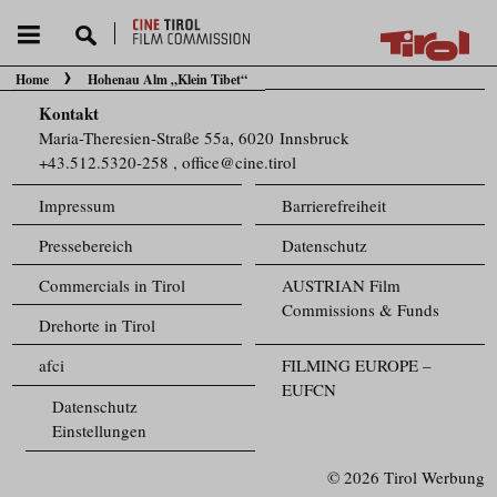
Home
Hohenau Alm „Klein Tibet“
Sie befinden sich hier:
Kontakt
Maria-Theresien-Straße 55a, 6020 Innsbruck
+43.512.5320-258
,
office@cine.tirol
Impressum
Barrierefreiheit
Pressebereich
Datenschutz
Commercials in Tirol
AUSTRIAN Film
Commissions & Funds
Drehorte in Tirol
afci
FILMING EUROPE –
EUFCN
Datenschutz
Einstellungen
© 2026 Tirol Werbung