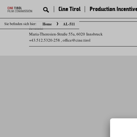
Cine Tirol
Production Incentiv
Sie befinden sich hier:
Home
AL-511
Kontakt
Maria-Theresien-Straße 55a, 6020 Innsbruck
+43.512.5320-258
,
office@cine.tirol