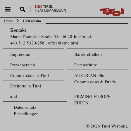
Home
Gleirschalm
Sie befinden sich hier:
Kontakt
Maria-Theresien-Straße 55a, 6020 Innsbruck
+43.512.5320-258
,
office@cine.tirol
Impressum
Barrierefreiheit
Pressebereich
Datenschutz
Commercials in Tirol
AUSTRIAN Film
Commissions & Funds
Drehorte in Tirol
afci
FILMING EUROPE –
EUFCN
Datenschutz
Einstellungen
© 2026 Tirol Werbung