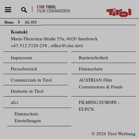
Home
AL-513
Sie befinden sich hier:
Kontakt
Maria-Theresien-Straße 55a, 6020 Innsbruck
+43.512.5320-258
,
office@cine.tirol
Impressum
Barrierefreiheit
Pressebereich
Datenschutz
Commercials in Tirol
AUSTRIAN Film
Commissions & Funds
Drehorte in Tirol
afci
FILMING EUROPE –
EUFCN
Datenschutz
Einstellungen
© 2026 Tirol Werbung