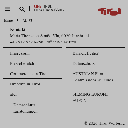
Home
AL-78
Sie befinden sich hier:
Kontakt
Maria-Theresien-Straße 55a, 6020 Innsbruck
+43.512.5320-258
,
office@cine.tirol
Impressum
Barrierefreiheit
Pressebereich
Datenschutz
Commercials in Tirol
AUSTRIAN Film
Commissions & Funds
Drehorte in Tirol
afci
FILMING EUROPE –
EUFCN
Datenschutz
Einstellungen
© 2026 Tirol Werbung