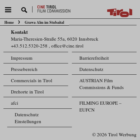
Home
Grawa Alm im Stubaital
Sie befinden sich hier:
Kontakt
Maria-Theresien-Straße 55a, 6020 Innsbruck
+43.512.5320-258
,
office@cine.tirol
Impressum
Barrierefreiheit
Pressebereich
Datenschutz
Commercials in Tirol
AUSTRIAN Film
Commissions & Funds
Drehorte in Tirol
afci
FILMING EUROPE –
EUFCN
Datenschutz
Einstellungen
© 2026 Tirol Werbung