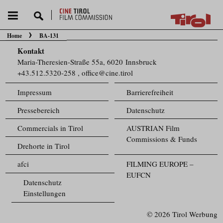
Home
BA-131
Sie befinden sich hier:
Kontakt
Maria-Theresien-Straße 55a, 6020 Innsbruck
+43.512.5320-258
,
office@cine.tirol
Impressum
Barrierefreiheit
Pressebereich
Datenschutz
Commercials in Tirol
AUSTRIAN Film
Commissions & Funds
Drehorte in Tirol
afci
FILMING EUROPE –
EUFCN
Datenschutz
Einstellungen
© 2026 Tirol Werbung