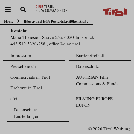
Home
Häuser und Höfe Pustertaler Höhenstraße
Sie befinden sich hier:
Kontakt
Maria-Theresien-Straße 55a, 6020 Innsbruck
+43.512.5320-258
,
office@cine.tirol
Impressum
Barrierefreiheit
Pressebereich
Datenschutz
Commercials in Tirol
AUSTRIAN Film
Commissions & Funds
Drehorte in Tirol
afci
FILMING EUROPE –
EUFCN
Datenschutz
Einstellungen
© 2026 Tirol Werbung