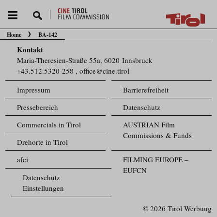
Home
BA-142
Sie befinden sich hier:
Kontakt
Maria-Theresien-Straße 55a, 6020 Innsbruck
+43.512.5320-258
,
office@cine.tirol
Impressum
Barrierefreiheit
Pressebereich
Datenschutz
Commercials in Tirol
AUSTRIAN Film
Commissions & Funds
Drehorte in Tirol
afci
FILMING EUROPE –
EUFCN
Datenschutz
Einstellungen
© 2026 Tirol Werbung