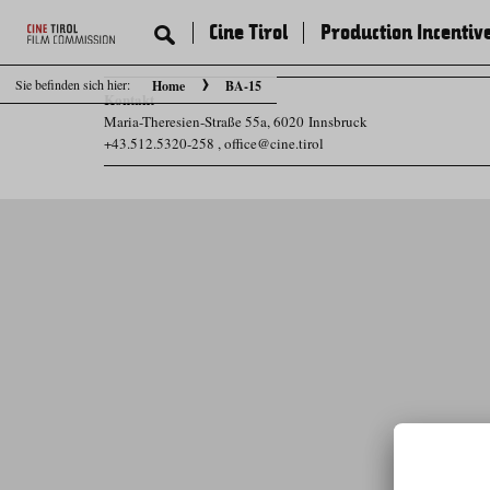
Cine Tirol
Production Incentiv
Sie befinden sich hier:
Home
BA-15
Kontakt
Maria-Theresien-Straße 55a, 6020 Innsbruck
+43.512.5320-258
,
office@cine.tirol