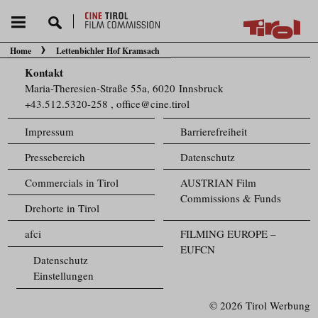
Home
Lettenbichler Hof Kramsach
Sie befinden sich hier:
Kontakt
Maria-Theresien-Straße 55a, 6020 Innsbruck
+43.512.5320-258
,
office@cine.tirol
Impressum
Barrierefreiheit
Pressebereich
Datenschutz
Commercials in Tirol
AUSTRIAN Film
Commissions & Funds
Drehorte in Tirol
afci
FILMING EUROPE –
EUFCN
Datenschutz
Einstellungen
© 2026 Tirol Werbung