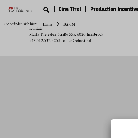
Cine Tirol
Production Incentiv
Sie befinden sich hier:
Home
BA-161
Kontakt
Maria-Theresien-Straße 55a, 6020 Innsbruck
+43.512.5320-258
,
office@cine.tirol