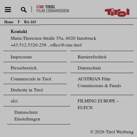
Home
BA-165
Sie befinden sich hier:
Kontakt
Maria-Theresien-Straße 55a, 6020 Innsbruck
+43.512.5320-258
,
office@cine.tirol
Impressum
Barrierefreiheit
Pressebereich
Datenschutz
Commercials in Tirol
AUSTRIAN Film
Commissions & Funds
Drehorte in Tirol
afci
FILMING EUROPE –
EUFCN
Datenschutz
Einstellungen
© 2026 Tirol Werbung