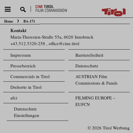
Home
BA-171
Sie befinden sich hier:
Kontakt
Maria-Theresien-Straße 55a, 6020 Innsbruck
+43.512.5320-258
,
office@cine.tirol
Impressum
Barrierefreiheit
Pressebereich
Datenschutz
Commercials in Tirol
AUSTRIAN Film
Commissions & Funds
Drehorte in Tirol
afci
FILMING EUROPE –
EUFCN
Datenschutz
Einstellungen
© 2026 Tirol Werbung