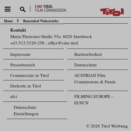
Home
Bauernhof Walserstube
Sie befinden sich hier:
Kontakt
Maria-Theresien-Straße 55a, 6020 Innsbruck
+43.512.5320-258
,
office@cine.tirol
Impressum
Barrierefreiheit
Pressebereich
Datenschutz
Commercials in Tirol
AUSTRIAN Film
Commissions & Funds
Drehorte in Tirol
afci
FILMING EUROPE –
EUFCN
Datenschutz
Einstellungen
© 2026 Tirol Werbung