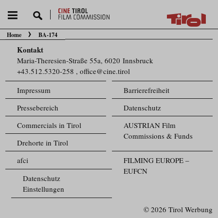
Home
BA-174
Sie befinden sich hier:
Kontakt
Maria-Theresien-Straße 55a, 6020 Innsbruck
+43.512.5320-258
,
office@cine.tirol
Impressum
Barrierefreiheit
Pressebereich
Datenschutz
Commercials in Tirol
AUSTRIAN Film
Commissions & Funds
Drehorte in Tirol
afci
FILMING EUROPE –
EUFCN
Datenschutz
Einstellungen
© 2026 Tirol Werbung