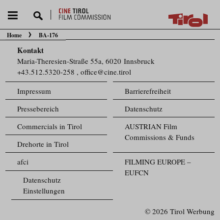
Home
BA-176
Sie befinden sich hier:
Kontakt
Maria-Theresien-Straße 55a, 6020 Innsbruck
+43.512.5320-258
,
office@cine.tirol
Impressum
Barrierefreiheit
Pressebereich
Datenschutz
Commercials in Tirol
AUSTRIAN Film
Commissions & Funds
Drehorte in Tirol
afci
FILMING EUROPE –
EUFCN
Datenschutz
Einstellungen
© 2026 Tirol Werbung