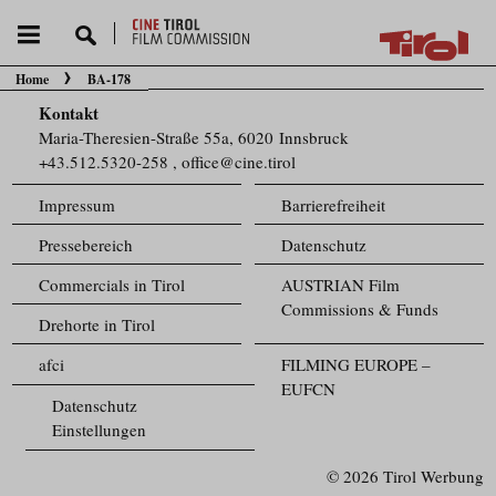
Home
BA-178
Sie befinden sich hier:
Kontakt
Maria-Theresien-Straße 55a, 6020 Innsbruck
+43.512.5320-258
,
office@cine.tirol
Impressum
Barrierefreiheit
Pressebereich
Datenschutz
Commercials in Tirol
AUSTRIAN Film
Commissions & Funds
Drehorte in Tirol
afci
FILMING EUROPE –
EUFCN
Datenschutz
Einstellungen
© 2026 Tirol Werbung