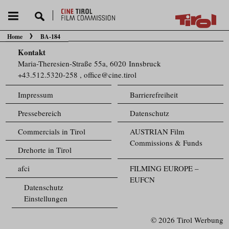
Home
BA-184
Sie befinden sich hier:
Kontakt
Maria-Theresien-Straße 55a, 6020 Innsbruck
+43.512.5320-258
,
office@cine.tirol
Impressum
Barrierefreiheit
Pressebereich
Datenschutz
Commercials in Tirol
AUSTRIAN Film
Commissions & Funds
Drehorte in Tirol
afci
FILMING EUROPE –
EUFCN
Datenschutz
Einstellungen
© 2026 Tirol Werbung