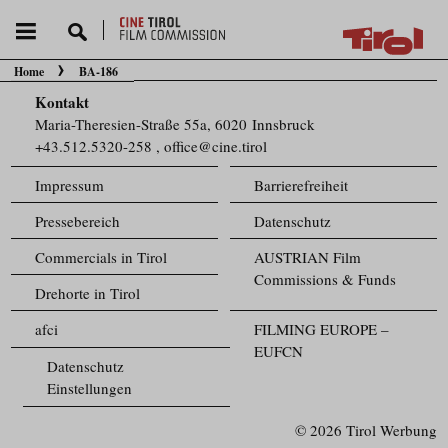
Home
BA-186
Sie befinden sich hier:
Kontakt
Maria-Theresien-Straße 55a, 6020 Innsbruck
+43.512.5320-258
,
office@cine.tirol
Impressum
Barrierefreiheit
Pressebereich
Datenschutz
Commercials in Tirol
AUSTRIAN Film
Commissions & Funds
Drehorte in Tirol
afci
FILMING EUROPE –
EUFCN
Datenschutz
Einstellungen
© 2026 Tirol Werbung