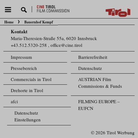
Home
Bauernhof Kempf
Sie befinden sich hier:
Kontakt
Maria-Theresien-Straße 55a, 6020 Innsbruck
+43.512.5320-258
,
office@cine.tirol
Impressum
Barrierefreiheit
Pressebereich
Datenschutz
Commercials in Tirol
AUSTRIAN Film
Commissions & Funds
Drehorte in Tirol
afci
FILMING EUROPE –
EUFCN
Datenschutz
Einstellungen
© 2026 Tirol Werbung