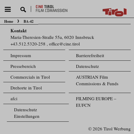
Home
BA-42
Sie befinden sich hier:
Kontakt
Maria-Theresien-Straße 55a, 6020 Innsbruck
+43.512.5320-258
,
office@cine.tirol
Impressum
Barrierefreiheit
Pressebereich
Datenschutz
Commercials in Tirol
AUSTRIAN Film
Commissions & Funds
Drehorte in Tirol
afci
FILMING EUROPE –
EUFCN
Datenschutz
Einstellungen
© 2026 Tirol Werbung