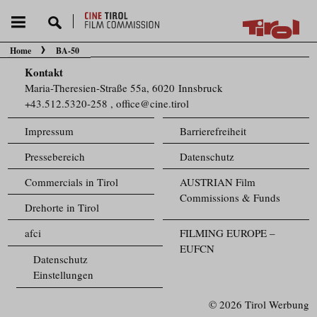
Home
BA-50
Sie befinden sich hier:
Kontakt
Maria-Theresien-Straße 55a, 6020 Innsbruck
+43.512.5320-258
,
office@cine.tirol
Impressum
Barrierefreiheit
Pressebereich
Datenschutz
Commercials in Tirol
AUSTRIAN Film
Commissions & Funds
Drehorte in Tirol
afci
FILMING EUROPE –
EUFCN
Datenschutz
Einstellungen
© 2026 Tirol Werbung