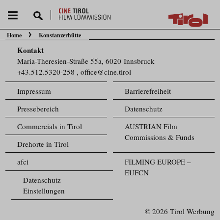
Home
Konstanzerhütte
Sie befinden sich hier:
Kontakt
Maria-Theresien-Straße 55a, 6020 Innsbruck
+43.512.5320-258
,
office@cine.tirol
Impressum
Barrierefreiheit
Pressebereich
Datenschutz
Commercials in Tirol
AUSTRIAN Film
Commissions & Funds
Drehorte in Tirol
afci
FILMING EUROPE –
EUFCN
Datenschutz
Einstellungen
© 2026 Tirol Werbung