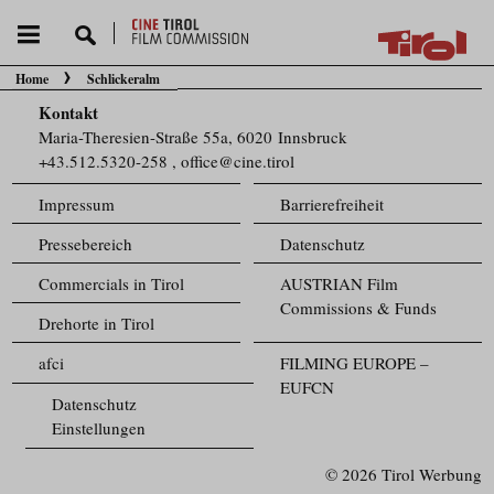
Home
Schlickeralm
Sie befinden sich hier:
Kontakt
Maria-Theresien-Straße 55a, 6020 Innsbruck
+43.512.5320-258
,
office@cine.tirol
Impressum
Barrierefreiheit
Pressebereich
Datenschutz
Commercials in Tirol
AUSTRIAN Film
Commissions & Funds
Drehorte in Tirol
afci
FILMING EUROPE –
EUFCN
Datenschutz
Einstellungen
© 2026 Tirol Werbung