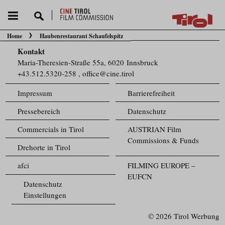
Home
Haubenrestaurant Schaufelspitz
Sie befinden sich hier:
Kontakt
Maria-Theresien-Straße 55a, 6020 Innsbruck
+43.512.5320-258
,
office@cine.tirol
Impressum
Barrierefreiheit
Pressebereich
Datenschutz
Commercials in Tirol
AUSTRIAN Film
Commissions & Funds
Drehorte in Tirol
afci
FILMING EUROPE –
EUFCN
Datenschutz
Einstellungen
© 2026 Tirol Werbung