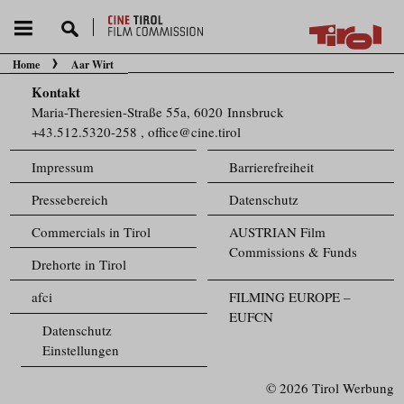
Home
Aar Wirt
Sie befinden sich hier:
Kontakt
Maria-Theresien-Straße 55a, 6020 Innsbruck
+43.512.5320-258
,
office@cine.tirol
Impressum
Barrierefreiheit
Pressebereich
Datenschutz
Commercials in Tirol
AUSTRIAN Film
Commissions & Funds
Drehorte in Tirol
afci
FILMING EUROPE –
EUFCN
Datenschutz
Einstellungen
© 2026 Tirol Werbung