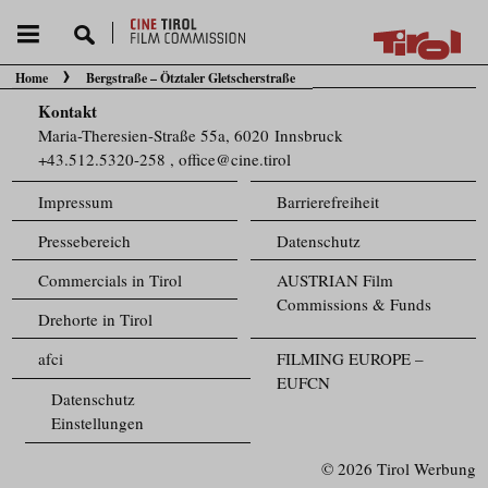
Home
Bergstraße – Ötztaler Gletscherstraße
Sie befinden sich hier:
Kontakt
Maria-Theresien-Straße 55a, 6020 Innsbruck
+43.512.5320-258
,
office@cine.tirol
Impressum
Barrierefreiheit
Pressebereich
Datenschutz
Commercials in Tirol
AUSTRIAN Film
Commissions & Funds
Drehorte in Tirol
afci
FILMING EUROPE –
EUFCN
Datenschutz
Einstellungen
© 2026 Tirol Werbung