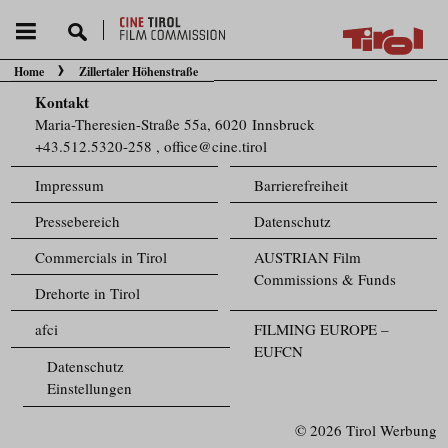
Home
Zillertaler Höhenstraße
Sie befinden sich hier:
Kontakt
Maria-Theresien-Straße 55a, 6020 Innsbruck
+43.512.5320-258
,
office@cine.tirol
Impressum
Barrierefreiheit
Pressebereich
Datenschutz
Commercials in Tirol
AUSTRIAN Film
Commissions & Funds
Drehorte in Tirol
afci
FILMING EUROPE –
EUFCN
Datenschutz
Einstellungen
© 2026 Tirol Werbung