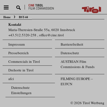
Home
BST-44
Sie befinden sich hier:
Kontakt
Maria-Theresien-Straße 55a, 6020 Innsbruck
+43.512.5320-258
,
office@cine.tirol
Impressum
Barrierefreiheit
Pressebereich
Datenschutz
Commercials in Tirol
AUSTRIAN Film
Commissions & Funds
Drehorte in Tirol
afci
FILMING EUROPE –
EUFCN
Datenschutz
Einstellungen
© 2026 Tirol Werbung