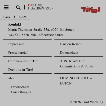
Home
BU-35
Sie befinden sich hier:
Kontakt
Maria-Theresien-Straße 55a, 6020 Innsbruck
+43.512.5320-258
,
office@cine.tirol
Impressum
Barrierefreiheit
Pressebereich
Datenschutz
Commercials in Tirol
AUSTRIAN Film
Commissions & Funds
Drehorte in Tirol
afci
FILMING EUROPE –
EUFCN
Datenschutz
Einstellungen
© 2026 Tirol Werbung