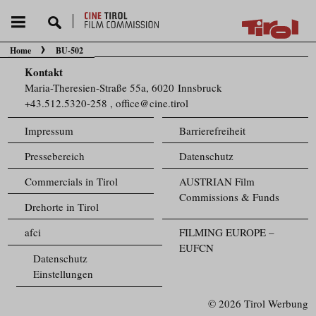
Home
BU-502
Sie befinden sich hier:
Kontakt
Maria-Theresien-Straße 55a, 6020 Innsbruck
+43.512.5320-258
,
office@cine.tirol
Impressum
Barrierefreiheit
Pressebereich
Datenschutz
Commercials in Tirol
AUSTRIAN Film
Commissions & Funds
Drehorte in Tirol
afci
FILMING EUROPE –
EUFCN
Datenschutz
Einstellungen
© 2026 Tirol Werbung