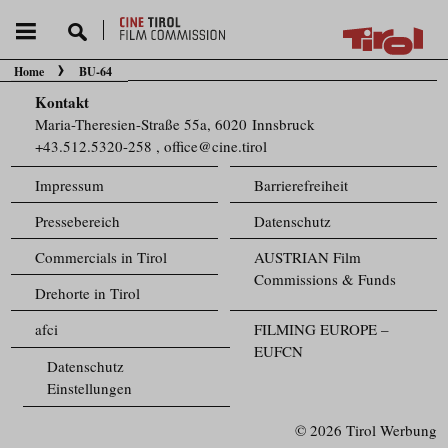
Home
BU-64
Sie befinden sich hier:
Kontakt
Maria-Theresien-Straße 55a, 6020 Innsbruck
+43.512.5320-258
,
office@cine.tirol
Impressum
Barrierefreiheit
Pressebereich
Datenschutz
Commercials in Tirol
AUSTRIAN Film
Commissions & Funds
Drehorte in Tirol
afci
FILMING EUROPE –
EUFCN
Datenschutz
Einstellungen
© 2026 Tirol Werbung