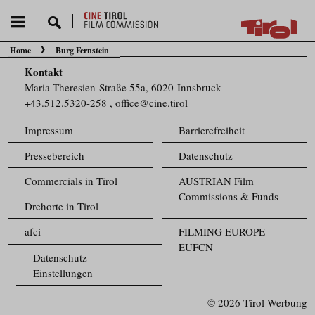
Home
Burg Fernstein
Sie befinden sich hier:
Kontakt
Maria-Theresien-Straße 55a, 6020 Innsbruck
+43.512.5320-258
,
office@cine.tirol
Impressum
Barrierefreiheit
Pressebereich
Datenschutz
Commercials in Tirol
AUSTRIAN Film
Commissions & Funds
Drehorte in Tirol
afci
FILMING EUROPE –
EUFCN
Datenschutz
Einstellungen
© 2026 Tirol Werbung