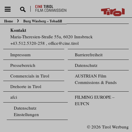
Home
Burg Wiesberg – Tobadill
Sie befinden sich hier:
Kontakt
Maria-Theresien-Straße 55a, 6020 Innsbruck
+43.512.5320-258
,
office@cine.tirol
Impressum
Barrierefreiheit
Pressebereich
Datenschutz
Commercials in Tirol
AUSTRIAN Film
Commissions & Funds
Drehorte in Tirol
afci
FILMING EUROPE –
EUFCN
Datenschutz
Einstellungen
© 2026 Tirol Werbung