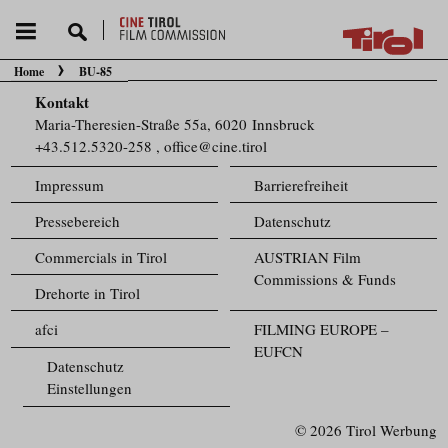
Home
BU-85
Sie befinden sich hier:
Kontakt
Maria-Theresien-Straße 55a, 6020 Innsbruck
+43.512.5320-258
,
office@cine.tirol
Impressum
Barrierefreiheit
Pressebereich
Datenschutz
Commercials in Tirol
AUSTRIAN Film
Commissions & Funds
Drehorte in Tirol
afci
FILMING EUROPE –
EUFCN
Datenschutz
Einstellungen
© 2026 Tirol Werbung