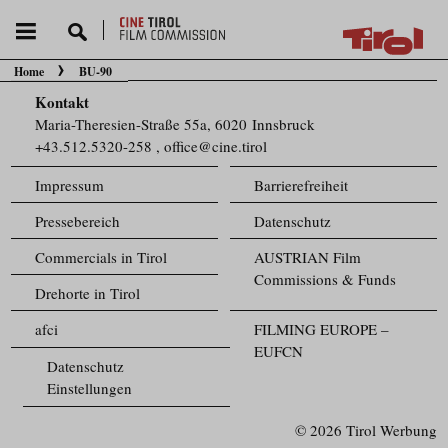
Home
BU-90
Sie befinden sich hier:
Kontakt
Maria-Theresien-Straße 55a, 6020 Innsbruck
+43.512.5320-258
,
office@cine.tirol
Impressum
Barrierefreiheit
Pressebereich
Datenschutz
Commercials in Tirol
AUSTRIAN Film
Commissions & Funds
Drehorte in Tirol
afci
FILMING EUROPE –
EUFCN
Datenschutz
Einstellungen
© 2026 Tirol Werbung