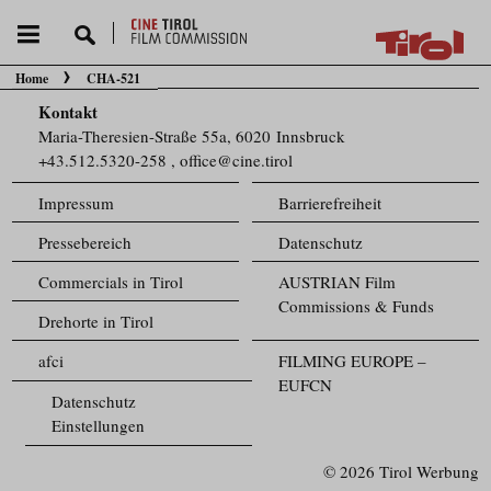
Home
CHA-521
Sie befinden sich hier:
Kontakt
Maria-Theresien-Straße 55a, 6020 Innsbruck
+43.512.5320-258
,
office@cine.tirol
Impressum
Barrierefreiheit
Pressebereich
Datenschutz
Commercials in Tirol
AUSTRIAN Film
Commissions & Funds
Drehorte in Tirol
afci
FILMING EUROPE –
EUFCN
Datenschutz
Einstellungen
© 2026 Tirol Werbung